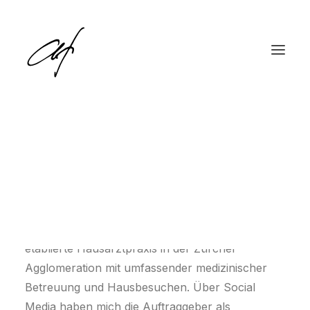
Praxisgemeinschaft
Tiefenbrunnen
English
Deutsch
Die Praxisgemeinschaft Tiefenbrunnen ist eine
etablierte Hausarztpraxis in der Zürcher
Agglomeration mit umfassender medizinischer
Betreuung und Hausbesuchen. Über Social
Media haben mich die Auftraggeber als